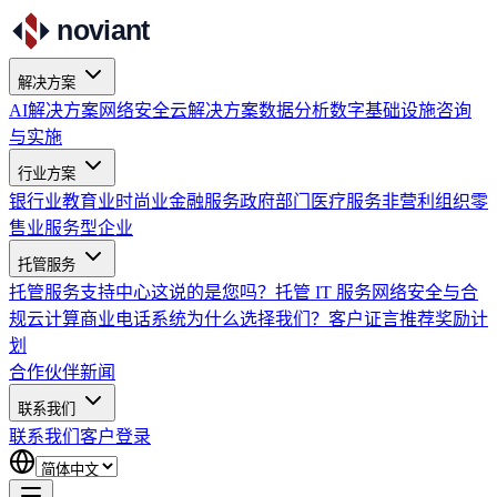
noviant
解决方案
AI解决方案
网络安全
云解决方案
数据分析
数字基础设施
咨询
与实施
行业方案
银行业
教育业
时尚业
金融服务
政府部门
医疗服务
非营利组织
零
售业
服务型企业
托管服务
托管服务
支持中心
这说的是您吗？
托管 IT 服务
网络安全与合
规
云计算
商业电话系统
为什么选择我们？
客户证言
推荐奖励计
划
合作伙伴
新闻
联系我们
联系我们
客户登录