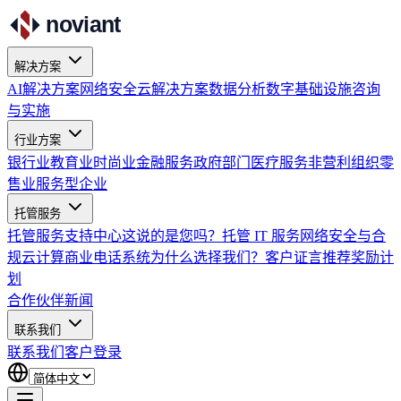
noviant
解决方案
AI解决方案
网络安全
云解决方案
数据分析
数字基础设施
咨询
与实施
行业方案
银行业
教育业
时尚业
金融服务
政府部门
医疗服务
非营利组织
零
售业
服务型企业
托管服务
托管服务
支持中心
这说的是您吗？
托管 IT 服务
网络安全与合
规
云计算
商业电话系统
为什么选择我们？
客户证言
推荐奖励计
划
合作伙伴
新闻
联系我们
联系我们
客户登录