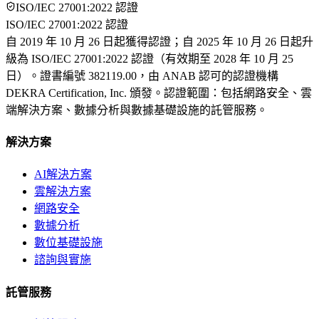
ISO/IEC 27001:2022 認證
ISO/IEC 27001:2022 認證
自 2019 年 10 月 26 日起獲得認證；自 2025 年 10 月 26 日起升
級為 ISO/IEC 27001:2022 認證（有效期至 2028 年 10 月 25
日）。證書編號 382119.00，由 ANAB 認可的認證機構
DEKRA Certification, Inc. 頒發。認證範圍：包括網路安全、雲
端解決方案、數據分析與數據基礎設施的託管服務。
解決方案
AI解決方案
雲解決方案
網路安全
數據分析
數位基礎設施
諮詢與實施
託管服務