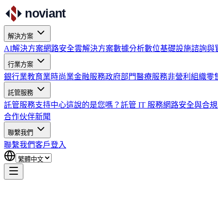
noviant
解決方案
AI解決方案
網路安全
雲解決方案
數據分析
數位基礎設施
諮詢與
行業方案
銀行業
教育業
時尚業
金融服務
政府部門
醫療服務
非營利組織
零
託管服務
託管服務
支持中心
這說的是您嗎？
託管 IT 服務
網路安全與合規
合作伙伴
新聞
聯繫我們
聯繫我們
客戶登入