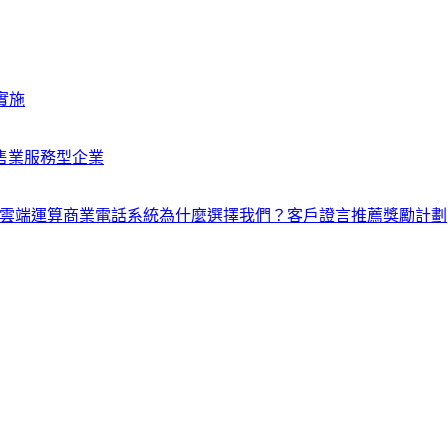
實施
售業
服務型企業
雲端運算
商業電話系統
為什麼選擇我們？
客戶證言
推薦獎勵計劃