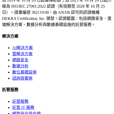
自 2019 年 10 月 26 日起獲得認證；自 2025 年 10 月 26 日起升
級為 ISO/IEC 27001:2022 認證（有效期至 2028 年 10 月 25
日）。證書編號 382119.00，由 ANAB 認可的認證機構
DEKRA Certification, Inc. 頒發。認證範圍：包括網路安全、雲
端解決方案、數據分析與數據基礎設施的託管服務。
解決方案
AI解決方案
雲解決方案
網路安全
數據分析
數位基礎設施
諮詢與實施
託管服務
託管服務
託管 IT 服務
網路安全與合規