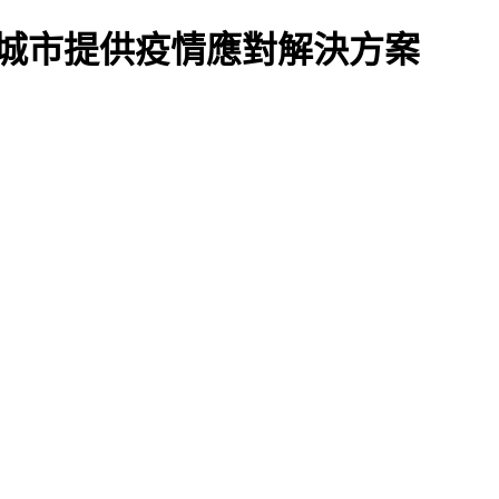
 合作，為城市提供疫情應對解決方案