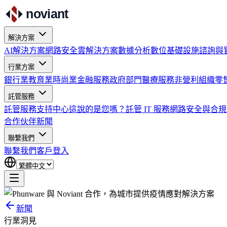
noviant
解決方案
AI解決方案
網路安全
雲解決方案
數據分析
數位基礎設施
諮詢與
行業方案
銀行業
教育業
時尚業
金融服務
政府部門
醫療服務
非營利組織
零
託管服務
託管服務
支持中心
這說的是您嗎？
託管 IT 服務
網路安全與合規
合作伙伴
新聞
聯繫我們
聯繫我們
客戶登入
新聞
行業洞見