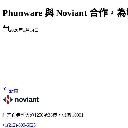
Phunware 與 Noviant
2020年5月14日
新聞
noviant
紐約百老匯大道1250號36樓，郵編 10001
+1(212)-809-6625